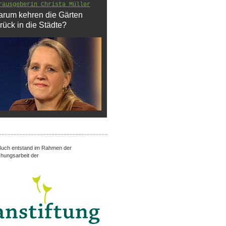
rausgeberin Christa Müller
rum kehren die Gärten
rück in die Städte?
uch entstand im Rahmen der
hungsarbeit der