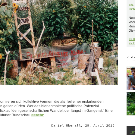
Ch.
Urb
Neue
Wie
Ren
Die 
>> 
>> B
ormieren sich kollektive Formen, die als Teil einer erstarkenden
elten dürfen. Wer das hier enthaltene politische Potenzial
Blick auf den gesellschaftlichen Wandel, der längst im Gange ist.“ Eine
ankfurter Rundschau
>>mehr
Daniel Überall, 29. April 2015
In