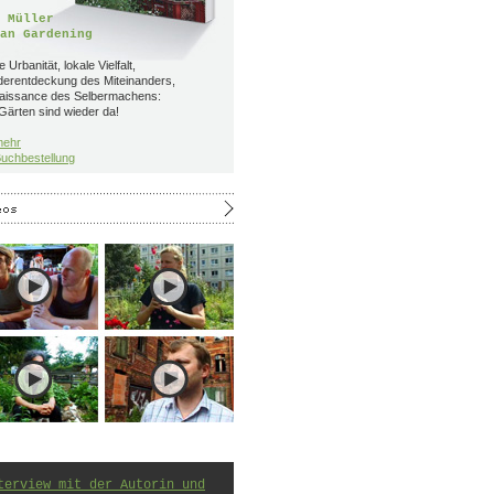
 Müller
an Gardening
 Urbanität, lokale Vielfalt,
derentdeckung des Miteinanders,
aissance des Selbermachens:
Gärten sind wieder da!
mehr
uchbestellung
terview mit der Autorin und