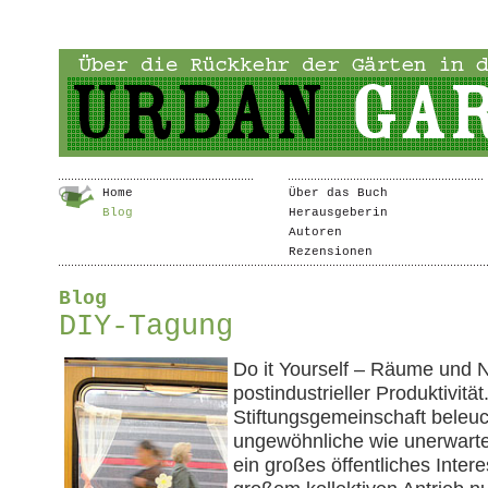
Home
Über das Buch
Blog
Herausgeberin
Autoren
Rezensionen
Blog
DIY-Tagung
Do it Yourself – Räume und 
postindustrieller Produktivitä
Stiftungsgemeinschaft beleu
ungewöhnliche wie unerwartet
ein großes öffentliches Inte