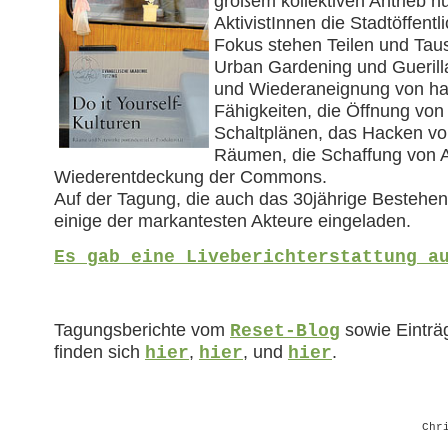
großem kollektiven Antrieb n
AktivistInnen die Stadtöffentl
Fokus stehen Teilen und Ta
Urban Gardening und Guerill
und Wiederaneignung von ha
Fähigkeiten, die Öffnung vo
Schaltplänen, das Hacken v
Räumen, die Schaffung von A
Wiederentdeckung der Commons.
Auf der Tagung, die auch das 30jährige Bestehen d
einige der markantesten Akteure eingeladen.
Es gab eine Liveberichterstattung a
Tagungsberichte vom
sowie Eintr
Reset-Blog
finden sich
,
, und
.
hier
hier
hier
Chr