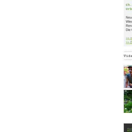
Ch.
Urb
Neue
Wie
Ren
Die 
>> 
>> B
In