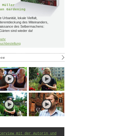
 Müller
an Gardening
 Urbanität, lokale Vielfalt,
derentdeckung des Miteinanders,
aissance des Selbermachens:
Gärten sind wieder da!
mehr
uchbestellung
terview mit der Autorin und