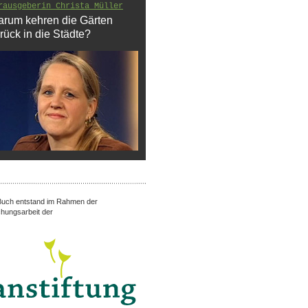
rausgeberin Christa Müller
rum kehren die Gärten
rück in die Städte?
uch entstand im Rahmen der
hungsarbeit der