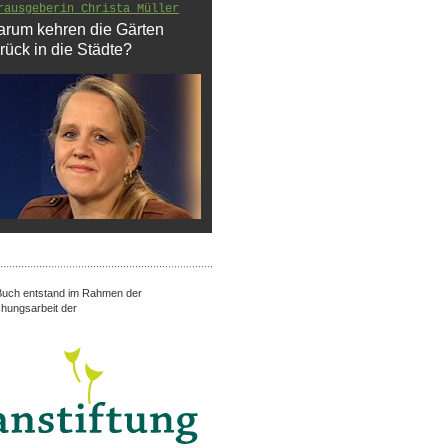
rausgeberin Christa Müller
rum kehren die Gärten
rück in die Städte?
uch entstand im Rahmen der
hungsarbeit der