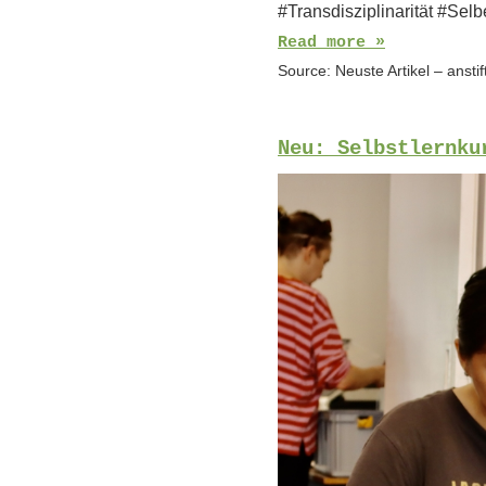
#Transdisziplinarität #Se
Read more »
Source:
Neuste Artikel – ansti
Neu: Selbstlernku