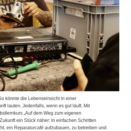
. So könnte die Lebenseinsicht in einer
ft lauten. Jedenfalls, wenn es gut läuft. Mit
bstlernkurs „Auf dem Weg zum eigenen
Zukunft ein Stück näher: In einfachen Schritten
eht, ein Reparaturcafé aufzubauen, zu betreiben und