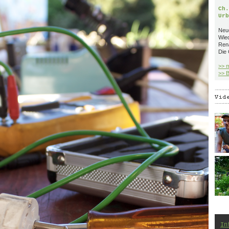
Ch.
Urb
Neue
Wie
Ren
Die 
>> 
>> B
In