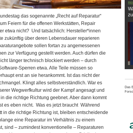
He
Wa
zu
Bundestag das sogenannte „Recht auf Reparatur“
um Feiern für die offenen Werkstätten, Repair
er etwa nicht? Und tatsächlich: Hersteller*innen
te zukünftig über deren Lebensdauer reparieren
eparaturangebote sollen fortan zu angemessenen
nen zur Verfügung gestellt werden. Auch dürfen die
cht länger technisch blockiert werden – durch
Software-Sperren etwa. Alle Teile müssen so
rhaupt erst an sie herankommt. Ist das nicht der
Sachmangel. Klingt alles selbstverständlich. War es
Das B
nserer Wegwerfkultur wird der Kampf angesagt und
Forsc
g in die richtige Richtung geebnet. Aber dann kommt
ist es eben nicht. Was es jetzt braucht Während
tt in die richtige Richtung ist, bleiben entscheidende
olange eine Reparatur im Verhältnis zu einem
ist, sind – zumindest konventionelle – Reparaturen