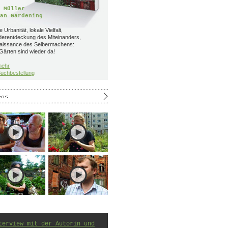
 Müller
an Gardening
 Urbanität, lokale Vielfalt,
derentdeckung des Miteinanders,
aissance des Selbermachens:
Gärten sind wieder da!
mehr
uchbestellung
terview mit der Autorin und