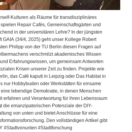
rself-Kulturen als Räume für transdisziplinäres
spielen Repair Cafés, Gemeinschaftsgärten und
chend in der universitären Lehre? In der jüngsten
t GAIA (34/4, 2025) geht unser Kollege Robert
en Philipp von der TU Berlin diesen Fragen auf
elbermachens verschmilzt akademisches Wissen
 und Erfahrungswissen, um gemeinsam Antworten
zialen Krisen unserer Zeit zu finden. Projekte wie
erlin, das Café kaputt in Leipzig oder Das Habitat in
ls nur Hobbybuden oder Werkstätten für einsame
ür eine lebendige Demokratie, in denen Menschen
it erfahren und Verantwortung für ihren Lebensraum
t die emanzipatorischen Potenziale der DIY-
altung von unten und bietet Anschlüsse für eine
sformationsforschung. Den vollständigen Artikel gibt
Y #Stadtvonunten #Stadtforschung