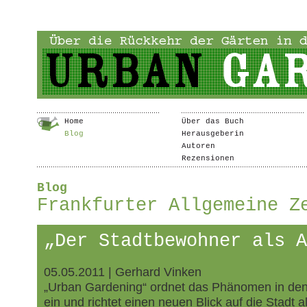
Home
Über das Buch
Blog
Herausgeberin
Autoren
Rezensionen
Blog
Frankfurter Allgemeine Z
„Der Stadtbewohner als A
05.05.2011 | Gerhard Vinken
„Urban Gardening“ ordnet das Phänomen in den
ein und richtet einen neuen Blick auf die Stadt 