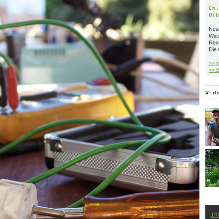
Ch.
Urb
Neue
Wie
Ren
Die 
>> 
>> B
In