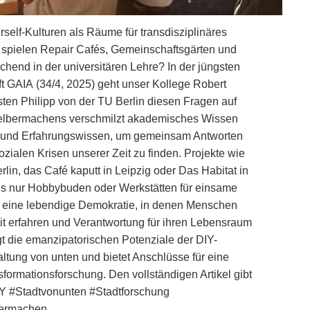
rself-Kulturen als Räume für transdisziplinäres
spielen Repair Cafés, Gemeinschaftsgärten und
chend in der universitären Lehre? In der jüngsten
t GAIA (34/4, 2025) geht unser Kollege Robert
en Philipp von der TU Berlin diesen Fragen auf
elbermachens verschmilzt akademisches Wissen
 und Erfahrungswissen, um gemeinsam Antworten
zialen Krisen unserer Zeit zu finden. Projekte wie
erlin, das Café kaputt in Leipzig oder Das Habitat in
ls nur Hobbybuden oder Werkstätten für einsame
ür eine lebendige Demokratie, in denen Menschen
it erfahren und Verantwortung für ihren Lebensraum
t die emanzipatorischen Potenziale der DIY-
altung von unten und bietet Anschlüsse für eine
sformationsforschung. Den vollständigen Artikel gibt
Y #Stadtvonunten #Stadtforschung
lbermachen