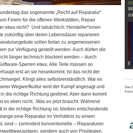
He
Wa
Bundestag das sogenannte „Recht auf Reparatur“
zu
um Feiern für die offenen Werkstätten, Repair
er etwa nicht? Und tatsächlich: Hersteller*innen
te zukünftig über deren Lebensdauer reparieren
eparaturangebote sollen fortan zu angemessenen
nen zur Verfügung gestellt werden. Auch dürfen die
cht länger technisch blockiert werden – durch
Software-Sperren etwa. Alle Teile müssen so
rhaupt erst an sie herankommt. Ist das nicht der
Sachmangel. Klingt alles selbstverständlich. War es
nserer Wegwerfkultur wird der Kampf angesagt und
Das B
Forsc
g in die richtige Richtung geebnet. Aber dann kommt
ist es eben nicht. Was es jetzt braucht Während
tt in die richtige Richtung ist, bleiben entscheidende
olange eine Reparatur im Verhältnis zu einem
ist, sind – zumindest konventionelle – Reparaturen
Umweltbewusstsein, sondern auch von Privilegien.