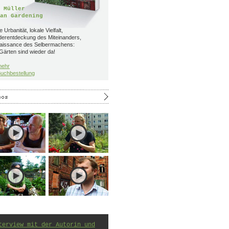
 Müller
an Gardening
 Urbanität, lokale Vielfalt,
derentdeckung des Miteinanders,
aissance des Selbermachens:
Gärten sind wieder da!
mehr
uchbestellung
terview mit der Autorin und