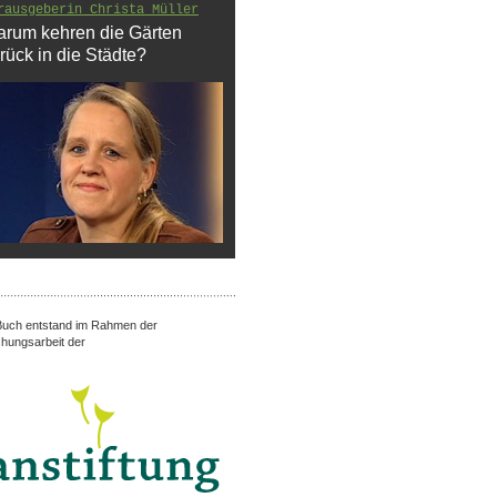
rausgeberin Christa Müller
rum kehren die Gärten
rück in die Städte?
uch entstand im Rahmen der
hungsarbeit der