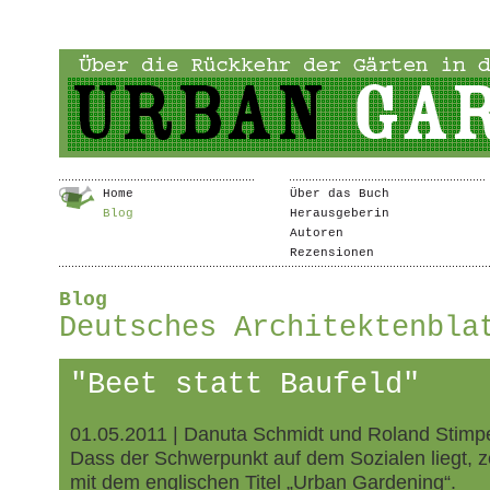
Home
Über das Buch
Blog
Herausgeberin
Autoren
Rezensionen
Blog
Deutsches Architektenbla
"Beet statt Baufeld"
01.05.2011 | Danuta Schmidt und Roland Stimp
Dass der Schwerpunkt auf dem Sozialen liegt, 
mit dem englischen Titel „Urban Gardening“.